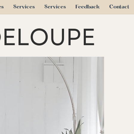
es
Services
Services
Feedback
Contact
DELOUPE